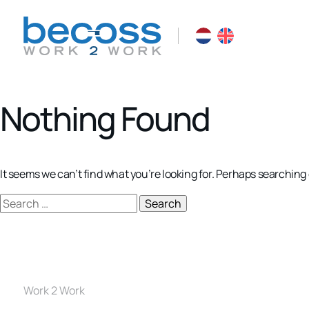
Nothing Found
It seems we can’t find what you’re looking for. Perhaps searching
Search
for:
Work 2 Work