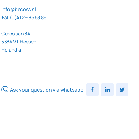
info@becoss.nl
+31 (0)412 – 85 58 86
Cereslaan 34
5384 VT Heesch
Holandia
Ask your question via whatsapp