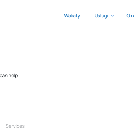
Wakaty
Uslugi
O n
 can help.
Services