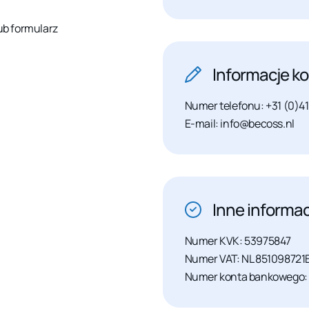
lub formularz
Informacje k
Numer telefonu: +31 (0)41
E-mail: info@becoss.nl
Inne informac
Numer KVK: 53975847
Numer VAT: NL 851098721
Numer konta bankowego: