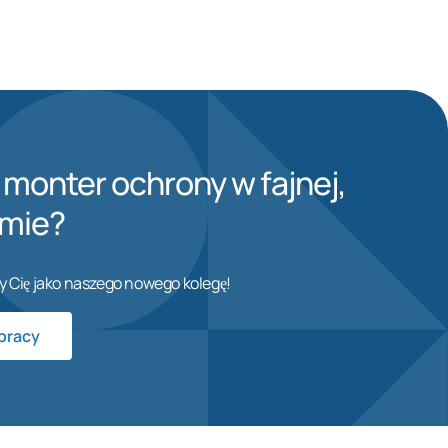
 monter ochrony w fajnej,
rmie?
y Cię jako naszego nowego kolegę!
pracy