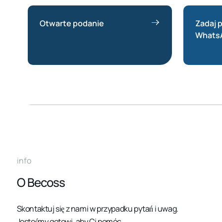
Otwarte podanie
Zadaj 
Whats
info
O Becoss
Skontaktuj się z nami w przypadku pytań i uwag.
Jesteśmy gotowi, aby Ci pomóc.