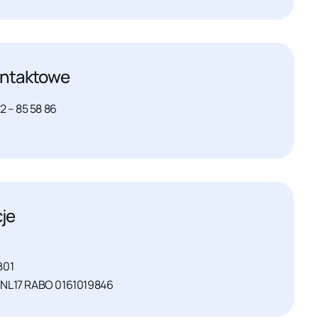
ontaktowe
2 – 85 58 86
je
B01
 NL17 RABO 0161019846