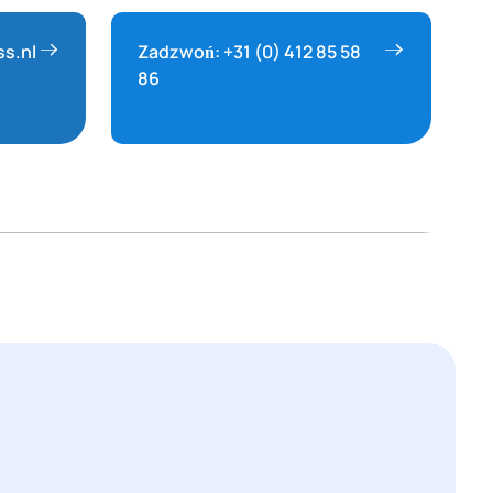
ss.nl
Zadzwoń: +31 (0) 412 85 58
86