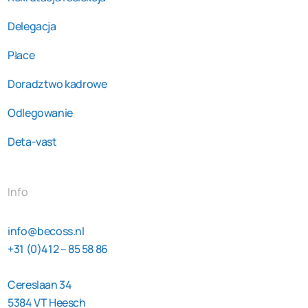
Delegacja
Płace
Doradztwo kadrowe
Odlegowanie
Deta-vast
Info
info@becoss.nl
+31 (0)412 – 85 58 86
Cereslaan 34
5384 VT Heesch