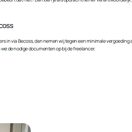
ecoss
ers in via Becoss, dan nemen wij tegen een minimale vergoeding all
en we de nodige documenten op bij de freelancer.