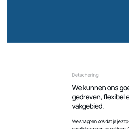
Detachering
We kunnen ons goed 
gedreven, flexibel
vakgebied.
We snappen
ook
dat je je zz
verplichte premies voldoen. 