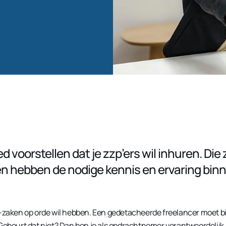
voorstellen dat je zzp’ers wil inhuren. Die z
 en hebben de nodige kennis en ervaring bin
p-zaken op orde wil hebben. Een gedetacheerde freelancer moet bij
Gebeurt dat niet? Dan ben je als opdrachtnemer verantwoordelijk.