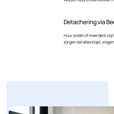
Detachering via B
Huur je één of meerdere zzp’
zorgen dat alles klopt, vrag