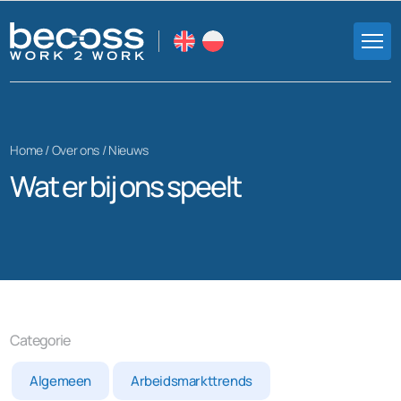
Home /
Over ons
/
Nieuws
Wat er bij ons speelt
Categorie
Algemeen
Arbeidsmarkttrends