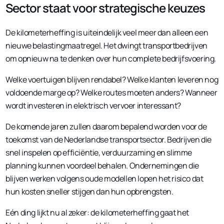
Sector staat voor strategische keuzes
De kilometerheffing is uiteindelijk veel meer dan alleen een
nieuwe belastingmaatregel. Het dwingt transportbedrijven
om opnieuw na te denken over hun complete bedrijfsvoering.
Welke voertuigen blijven rendabel? Welke klanten leveren nog
voldoende marge op? Welke routes moeten anders? Wanneer
wordt investeren in elektrisch vervoer interessant?
De komende jaren zullen daarom bepalend worden voor de
toekomst van de Nederlandse transportsector. Bedrijven die
snel inspelen op efficiëntie, verduurzaming en slimme
planning kunnen voordeel behalen. Ondernemingen die
blijven werken volgens oude modellen lopen het risico dat
hun kosten sneller stijgen dan hun opbrengsten.
Eén ding lijkt nu al zeker: de kilometerheffing gaat het