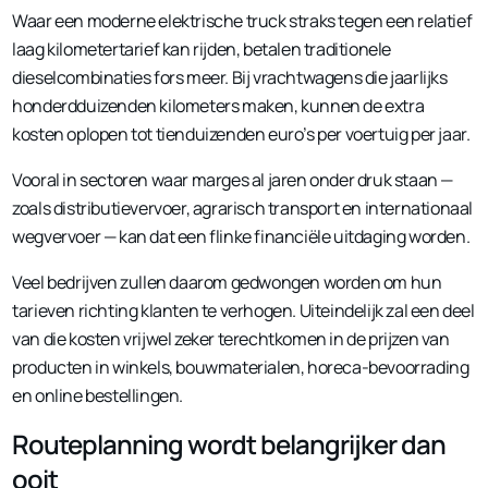
Waar een moderne elektrische truck straks tegen een relatief
laag kilometertarief kan rijden, betalen traditionele
dieselcombinaties fors meer. Bij vrachtwagens die jaarlijks
honderdduizenden kilometers maken, kunnen de extra
kosten oplopen tot tienduizenden euro’s per voertuig per jaar.
Vooral in sectoren waar marges al jaren onder druk staan —
zoals distributievervoer, agrarisch transport en internationaal
wegvervoer — kan dat een flinke financiële uitdaging worden.
Veel bedrijven zullen daarom gedwongen worden om hun
tarieven richting klanten te verhogen. Uiteindelijk zal een deel
van die kosten vrijwel zeker terechtkomen in de prijzen van
producten in winkels, bouwmaterialen, horeca-bevoorrading
en online bestellingen.
Routeplanning wordt belangrijker dan
ooit