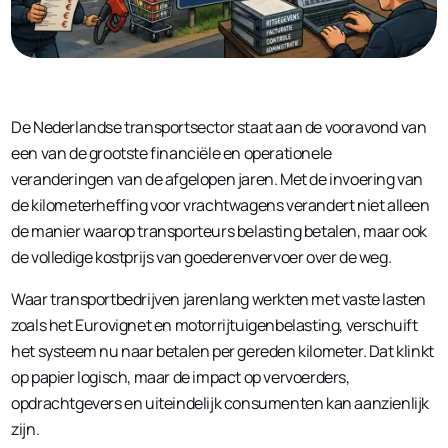
De Nederlandse transportsector staat aan de vooravond van
een van de grootste financiële en operationele
veranderingen van de afgelopen jaren. Met de invoering van
de kilometerheffing voor vrachtwagens verandert niet alleen
de manier waarop transporteurs belasting betalen, maar ook
de volledige kostprijs van goederenvervoer over de weg.
Waar transportbedrijven jarenlang werkten met vaste lasten
zoals het Eurovignet en motorrijtuigenbelasting, verschuift
het systeem nu naar betalen per gereden kilometer. Dat klinkt
op papier logisch, maar de impact op vervoerders,
opdrachtgevers en uiteindelijk consumenten kan aanzienlijk
zijn.