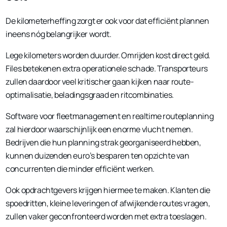
De kilometerheffing zorgt er ook voor dat efficiënt plannen
ineens nóg belangrijker wordt.
Lege kilometers worden duurder. Omrijden kost direct geld.
Files betekenen extra operationele schade. Transporteurs
zullen daardoor veel kritischer gaan kijken naar route-
optimalisatie, beladingsgraad en ritcombinaties.
Software voor fleetmanagement en realtime routeplanning
zal hierdoor waarschijnlijk een enorme vlucht nemen.
Bedrijven die hun planning strak georganiseerd hebben,
kunnen duizenden euro’s besparen ten opzichte van
concurrenten die minder efficiënt werken.
Ook opdrachtgevers krijgen hiermee te maken. Klanten die
spoedritten, kleine leveringen of afwijkende routes vragen,
zullen vaker geconfronteerd worden met extra toeslagen.