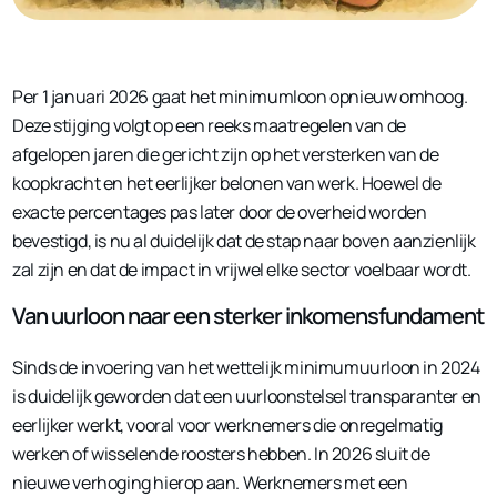
Per
1 januari 2026
gaat het minimumloon opnieuw omhoog.
Deze stijging volgt op een reeks maatregelen van de
afgelopen jaren die gericht zijn op het versterken van de
koopkracht en het eerlijker belonen van werk. Hoewel de
exacte percentages pas later door de overheid worden
bevestigd, is nu al duidelijk dat de stap naar boven aanzienlijk
zal zijn en dat de impact in vrijwel elke sector voelbaar wordt.
Van uurloon naar een sterker inkomensfundament
Sinds de invoering van het wettelijk minimumuurloon in 2024
is duidelijk geworden dat een uurloonstelsel transparanter en
eerlijker werkt, vooral voor werknemers die onregelmatig
werken of wisselende roosters hebben. In 2026 sluit de
nieuwe verhoging hierop aan. Werknemers met een