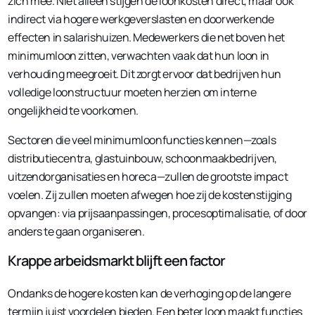
zich mee. Niet alleen stijgen de loonkosten direct, maar ook
indirect via hogere werkgeverslasten en doorwerkende
effecten in salarishuizen. Medewerkers die net boven het
minimumloon zitten, verwachten vaak dat hun loon in
verhouding meegroeit. Dit zorgt ervoor dat bedrijven hun
volledige loonstructuur moeten herzien om interne
ongelijkheid te voorkomen.
Sectoren die veel minimumloonfuncties kennen—zoals
distributiecentra, glastuinbouw, schoonmaakbedrijven,
uitzendorganisaties en horeca—zullen de grootste impact
voelen. Zij zullen moeten afwegen hoe zij de kostenstijging
opvangen: via prijsaanpassingen, procesoptimalisatie, of door
anders te gaan organiseren.
Krappe arbeidsmarkt blijft een factor
Ondanks de hogere kosten kan de verhoging op de langere
termijn juist voordelen bieden. Een beter loon maakt functies