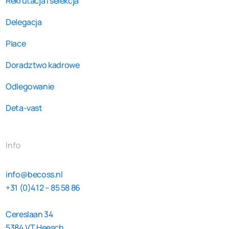
Rekrutacja i selekcja
Delegacja
Płace
Doradztwo kadrowe
Odlegowanie
Deta-vast
Info
info@becoss.nl
+31 (0)412 – 85 58 86
Cereslaan 34
5384 VT Heesch