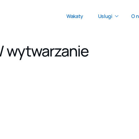
Wakaty
Uslugi
O n
/ wytwarzanie