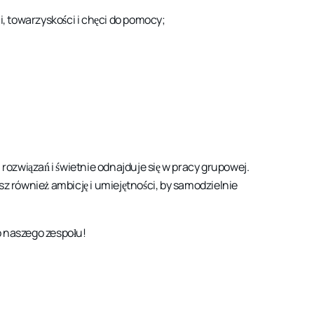
 towarzyskości i chęci do pomocy;
 rozwiązań i świetnie odnajduje się w pracy grupowej.
sz również ambicję i umiejętności, by samodzielnie
do naszego zespołu!