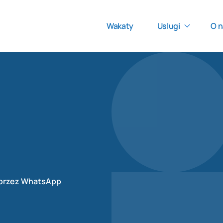
Wakaty
Uslugi
O n
 przez WhatsApp