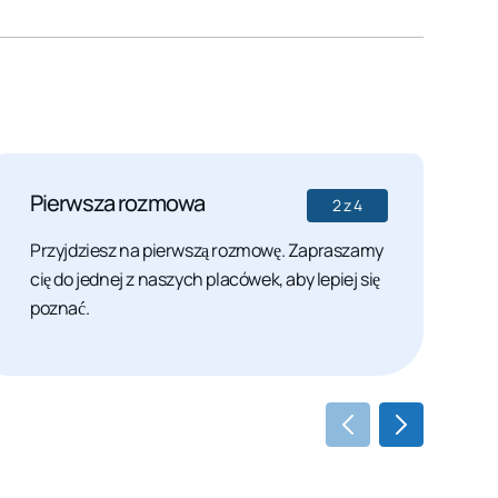
Pierwsza rozmowa
D
2
z
4
Przyjdziesz na pierwszą rozmowę. Zapraszamy
W
cię do jednej z naszych placówek, aby lepiej się
m
poznać.
j