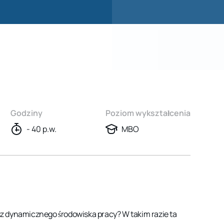
Godziny
Poziom wykształcenia
- 40 p.w.
MBO
asz dynamicznego środowiska pracy? W takim razie ta