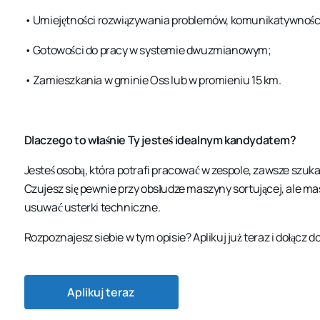
• Umiejętności rozwiązywania problemów, komunikatywności,
• Gotowości do pracy w systemie dwuzmianowym;
• Zamieszkania w gminie Oss lub w promieniu 15 km.
Dlaczego to właśnie Ty jesteś idealnym kandydatem?
Jesteś osobą, która potrafi pracować w zespole, zawsze szuka
Czujesz się pewnie przy obsłudze maszyny sortującej, ale ma
usuwać usterki techniczne.
Rozpoznajesz siebie w tym opisie? Aplikuj już teraz i dołącz 
Aplikuj teraz