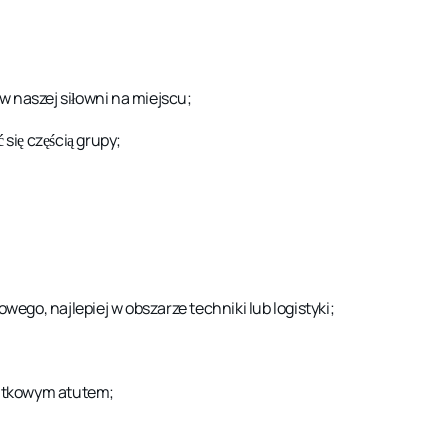
 naszej siłowni na miejscu;
się częścią grupy;
go, najlepiej w obszarze techniki lub logistyki;
atkowym atutem;