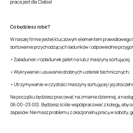
praca jest dla Ciebie!
Co będziesz robić?
W naszej firmie jesteś kluczowym elementem prawidłoweg
sortowanie przychodzących ładunków i odpowiednie przygo
• Załadunek i rozładunek palet na lub z maszyny sortującej;
• Wykrywanie i usuwanie drobnych usterek technicznych;
• Utrzymywanie w czystości maszyny sortującej i jej otoczeni
Na początku będziesz pracować na zmianie dziennej, a nas
06:00–23:00). Będziesz ściśle współpracować z kolegą, aby 
zapasów. Nie masz problemu z okazjonalną pracą w soboty, gd