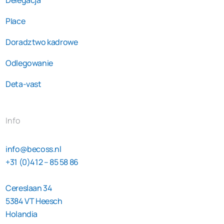
Płace
Doradztwo kadrowe
Odlegowanie
Deta-vast
Info
info@becoss.nl
+31 (0)412 – 85 58 86
Cereslaan 34
5384 VT Heesch
Holandia