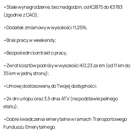
•Stałe wynagrodzenie, bez nadgodzin, od €2875 do €3783
(zgodnie z CAO);
•Dodatek zmianowy w wysokości 11,25%;
•Brak pracy w weekendy;
•Bezpośredni kontrakt o pracę;
•Zwrot kosztów podróży w wysokości €0,23 za km (od 11 km do
35 km w jedną stronę);
•Umowę dostosowaną do Twojej dostępności;
•24 dni urlopu oraz 3,5 dnia ATV (na podstawie pełnego
etatu);
•Dobre świadczenia emerytalne w ramach Transportowego
Funduszu Emerytalnego.