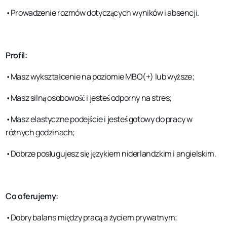
•Prowadzenie rozmów dotyczących wyników i absencji.
Profil:
•Masz wykształcenie na poziomie MBO(+) lub wyższe;
•Masz silną osobowość i jesteś odporny na stres;
•Masz elastyczne podejście i jesteś gotowy do pracy w
różnych godzinach;
•Dobrze posługujesz się językiem niderlandzkim i angielskim.
Co oferujemy:
•Dobry balans między pracą a życiem prywatnym;