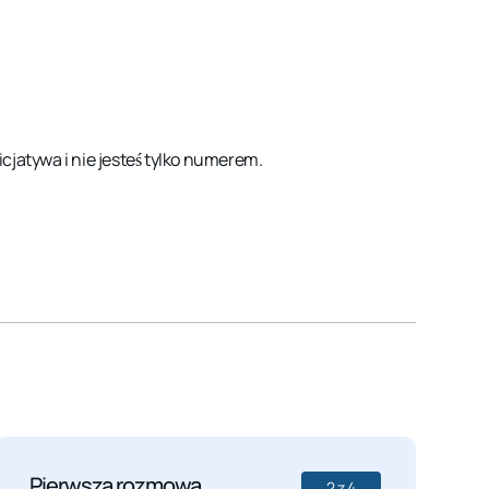
icjatywa i nie jesteś tylko numerem.
Pierwsza rozmowa
D
2
z
4