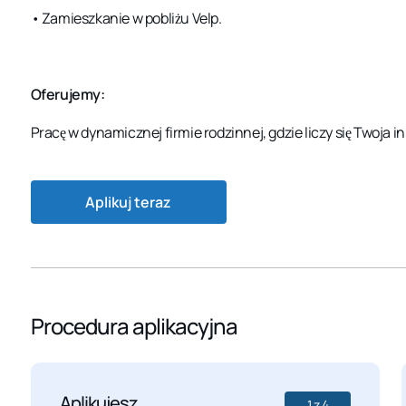
• Zamieszkanie w pobliżu Velp.
Oferujemy:
Pracę w dynamicznej firmie rodzinnej, gdzie liczy się Twoja in
Aplikuj teraz
Procedura aplikacyjna
Aplikujesz
1
z
4