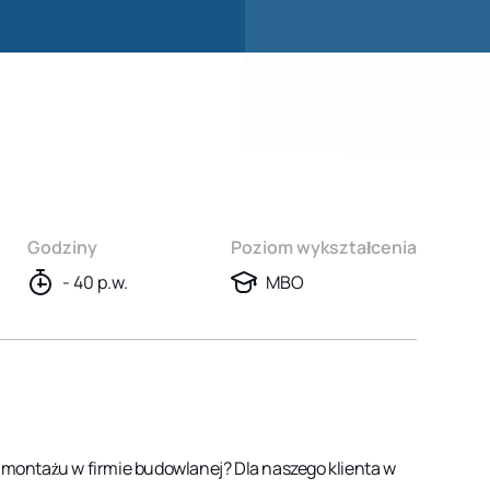
Godziny
Poziom wykształcenia
- 40 p.w.
MBO
k montażu w firmie budowlanej? Dla naszego klienta w