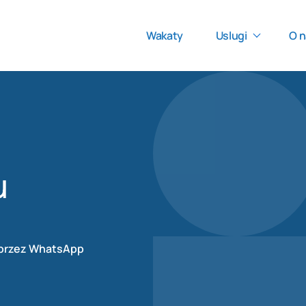
Wakaty
Uslugi
O n
u
 przez WhatsApp