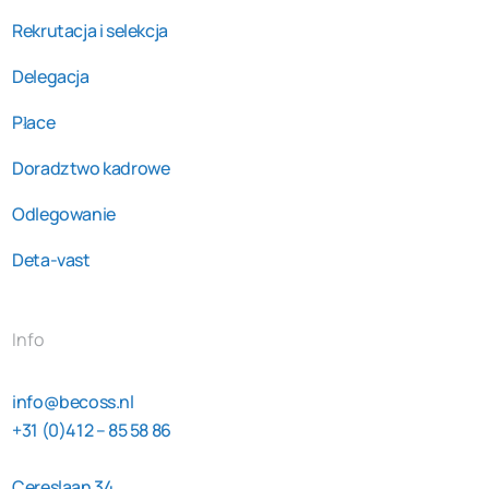
Rekrutacja i selekcja
Delegacja
Płace
Doradztwo kadrowe
Odlegowanie
Deta-vast
Info
info@becoss.nl
+31 (0)412 – 85 58 86
Cereslaan 34