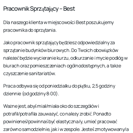
Pracownik Sprzątający – Best
Dla naszego klienta w miejscowości Best poszukujemy
pracownika do sprzątania.
Jako pracownik sprzątający będziesz odpowiedzialny za
sprzątanie budynków biurowych. Do Twoich obowiązków
należeć będzie wycieranie kurzu, odkurzanie i mycie podłóg w
biurach oraz pomieszczeniach ogólnodostępnych, a także
czyszczenie sanitariatów.
Praca odbywa się od poniedziałku do piątku, 2,5 godziny
dziennie (od godziny 8:00).
Ważne jest, abyś miał/miała oko do szczegółów i
potrafił/potrafiła zauważyć, co należy zrobić. Ponadto
powinieneś/powinnaś być elastyczna/y, umieć pracować
zarówno samodzielnie, jak i w zespole. Jesteś zmotywowany/a