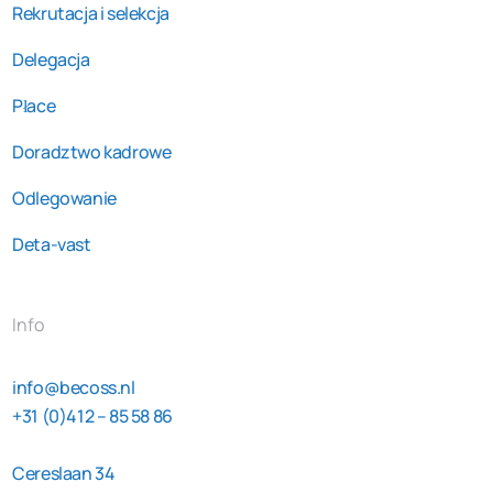
Rekrutacja i selekcja
Delegacja
Płace
Doradztwo kadrowe
Odlegowanie
Deta-vast
Info
info@becoss.nl
+31 (0)412 – 85 58 86
Cereslaan 34