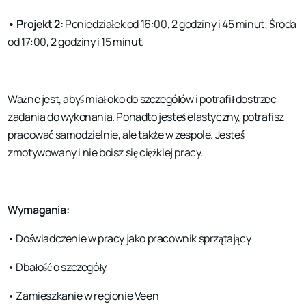
•
Projekt 2:
Poniedziałek od 16:00, 2 godziny i 45 minut; Środa
od 17:00, 2 godziny i 15 minut.
Ważne jest, abyś miał oko do szczegółów i potrafił dostrzec
zadania do wykonania. Ponadto jesteś elastyczny, potrafisz
pracować samodzielnie, ale także w zespole. Jesteś
zmotywowany i nie boisz się ciężkiej pracy.
Wymagania:
• Doświadczenie w pracy jako pracownik sprzątający
• Dbałość o szczegóły
• Zamieszkanie w regionie Veen