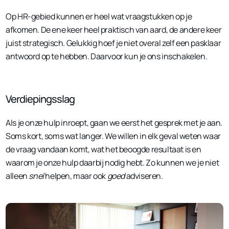
Op HR-gebied kunnen er heel wat vraagstukken op je
afkomen. De ene keer heel praktisch van aard, de andere keer
juist strategisch. Gelukkig hoef je niet overal zelf een pasklaar
antwoord op te hebben. Daarvoor kun je ons inschakelen.
Verdiepingsslag
Als je onze hulp inroept, gaan we eerst het gesprek met je aan.
Soms kort, soms wat langer. We willen in elk geval weten waar
de vraag vandaan komt, wat het beoogde resultaat is en
waarom je onze hulp daarbij nodig hebt. Zo kunnen we je niet
alleen
snel
helpen, maar ook
goed
adviseren.