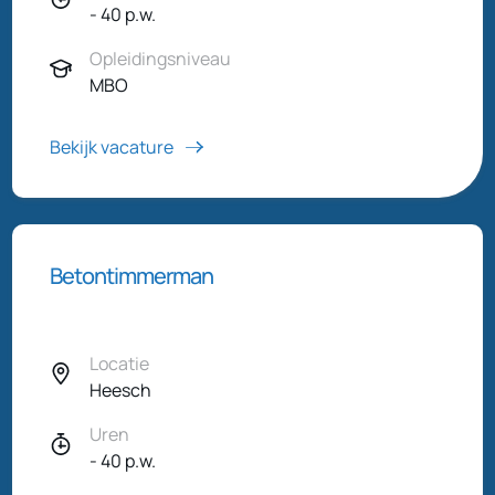
- 40 p.w.
Opleidingsniveau
MBO
Bekijk vacature
Betontimmerman
Locatie
Heesch
Uren
- 40 p.w.