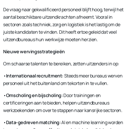
De vraag naar gekwalificeerd personeel blijft hoog, terwijl het
aantal beschikbare uitzendkrachten afneemt. Vooral in
sectoren zoals techniek, zorg en logistiek is het lastig om de
juiste kandidaten te vinden. Dit heeft ertoe geleid dat veel
uitzendbureaus hun werkwijze moeten herzien.
Nieuwe wervingsstrategieën
Om schaarse talenten te bereiken, zetten uitzenders in op:
•
Internationaal recruitment:
Steeds meer bureaus werven
personeel uit het buitenland om tekorten in te vullen.
•
Omscholing en bijscholing:
Door trainingen en
certificeringen aan te bieden, helpen uitzendbureaus
werkzoekenden om over te stappen naar kansrijke sectoren.
•
Data-gedreven matching:
AI en machine learning worden