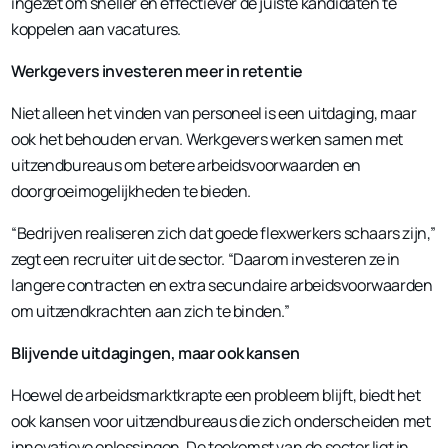
ingezet om sneller en effectiever de juiste kandidaten te
koppelen aan vacatures.
Werkgevers investeren meer in retentie
Niet alleen het vinden van personeel is een uitdaging, maar
ook het behouden ervan. Werkgevers werken samen met
uitzendbureaus om betere arbeidsvoorwaarden en
doorgroeimogelijkheden te bieden.
“Bedrijven realiseren zich dat goede flexwerkers schaars zijn,”
zegt een recruiter uit de sector. “Daarom investeren ze in
langere contracten en extra secundaire arbeidsvoorwaarden
om uitzendkrachten aan zich te binden.”
Blijvende uitdagingen, maar ook kansen
Hoewel de arbeidsmarktkrapte een probleem blijft, biedt het
ook kansen voor uitzendbureaus die zich onderscheiden met
innovatieve oplossingen. De toekomst van de sector ligt in