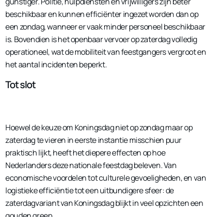
gunstiger. Politie, hulpdiensten en vrijwilligers zijn beter
beschikbaar en kunnen efficiënter ingezet worden dan op
een zondag, wanneer er vaak minder personeel beschikbaar
is. Bovendien is het openbaar vervoer op zaterdag volledig
operationeel, wat de mobiliteit van feestgangers vergroot en
het aantal incidenten beperkt.
Tot slot
Hoewel de keuze om Koningsdag niet op zondag maar op
zaterdag te vieren in eerste instantie misschien puur
praktisch lijkt, heeft het diepere effecten op hoe
Nederlanders deze nationale feestdag beleven. Van
economische voordelen tot culturele gevoeligheden, en van
logistieke efficiëntie tot een uitbundigere sfeer: de
zaterdagvariant van Koningsdag blijkt in veel opzichten een
gouden greep.