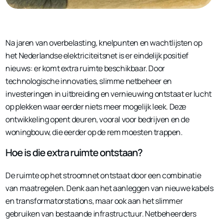
Na jaren van overbelasting, knelpunten en wachtlijsten op
het Nederlandse elektriciteitsnet is er eindelijk positief
nieuws: er komt extra ruimte beschikbaar. Door
technologische innovaties, slimme netbeheer en
investeringen in uitbreiding en vernieuwing ontstaat er lucht
op plekken waar eerder niets meer mogelijk leek. Deze
ontwikkeling opent deuren, vooral voor bedrijven en de
woningbouw, die eerder op de rem moesten trappen.
Hoe is die extra ruimte ontstaan?
De ruimte op het stroomnet ontstaat door een combinatie
van maatregelen. Denk aan het aanleggen van nieuwe kabels
en transformatorstations, maar ook aan het slimmer
gebruiken van bestaande infrastructuur. Netbeheerders