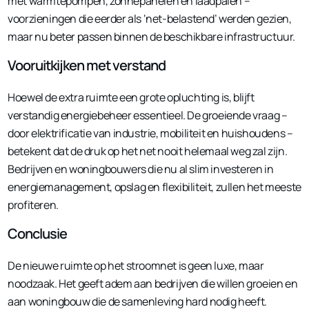
met warmtepompen, zonnepanelen en laadpalen –
voorzieningen die eerder als ‘net-belastend’ werden gezien,
maar nu beter passen binnen de beschikbare infrastructuur.
Vooruitkijken met verstand
Hoewel de extra ruimte een grote opluchting is, blijft
verstandig energiebeheer essentieel. De groeiende vraag –
door elektrificatie van industrie, mobiliteit en huishoudens –
betekent dat de druk op het net nooit helemaal weg zal zijn.
Bedrijven en woningbouwers die nu al slim investeren in
energiemanagement, opslag en flexibiliteit, zullen het meeste
profiteren.
Conclusie
De nieuwe ruimte op het stroomnet is geen luxe, maar
noodzaak. Het geeft adem aan bedrijven die willen groeien en
aan woningbouw die de samenleving hard nodig heeft.